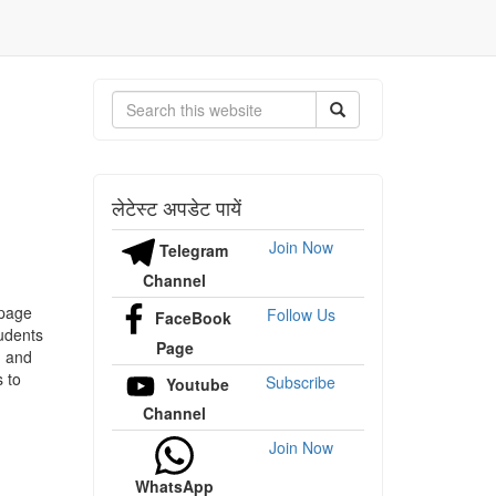
Search
लेटेस्ट अपडेट पायें
Join Now
Telegram
Channel
 page
Follow Us
FaceBook
tudents
Page
, and
 to
Subscribe
Youtube
Channel
Join Now
WhatsApp