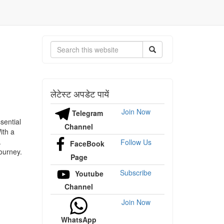
Search
लेटेस्ट अपडेट पायें
Join Now
Telegram
sential
Channel
ith a
.
Follow Us
FaceBook
journey.
Page
Subscribe
Youtube
Channel
Join Now
WhatsApp