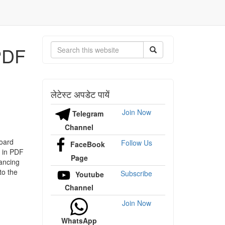
PDF
Search
लेटेस्ट अपडेट पायें
Join Now
Telegram
Channel
Board
Follow Us
FaceBook
s in PDF
Page
hancing
to the
Subscribe
Youtube
Channel
Join Now
WhatsApp