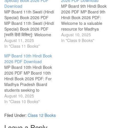
Special) Book 2026 PDF
2026 PDF Download
Download
MP Board 9th Hindi Book
MP Board 11th Swati (Hindi
2026 PDF MP Board 9th
Special) Book 2026 PDF
Hindi Book 2026 PDF:
MP Board 11th Swati (Hindi
Welcome to a valuable
Special) Book 2026 PDF
resource for Madhya
[स्वाति हिंदी विशिष्ट]: Welcome
Pradesh Board students,
August 10, 2025
to a valuable resource for
August 11, 2025
specifically those in the 9th
In "Class 9 Books"
Madhya Pradesh Board
In "Class 11 Books"
grade. This platform offers a
students seeking free
diverse collection of Hindi
MP Board 10th Hindi Book
educational materials. This
textbooks in PDF format,
2026 PDF Download
platform offers a
designed to support and
MP Board 10th Hindi Book
comprehensive collection of
enhance your learning
2026 PDF MP Board 10th
Class 11 Hindi literature
experience.…
Hindi Book 2026 PDF: For
books in PDF format,…
Madhya Pradesh Board
students seeking to
enhance their learning in
August 10, 2025
Hindi, an invaluable
In "Class 10 Books"
resource awaits. This
platform offers a
Filed Under:
Class 12 Books
comprehensive collection of
study materials and
Leave a Reply