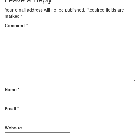
textbooks specifically
tailored for Class 10
Your email address will not be published.
Required fields are
students, all available in…
marked
*
Comment
*
Name
*
Email
*
Website